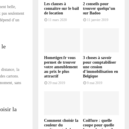
Les clauses à
2 conseils pour
ment belle,
connaître sur le bail
trouver quelqu’un
de location
sur Badoo
st pas seulement
e dépend d’un
11 mars 2020
11 janvier 2019
 le
Hometiger.fr vous
3 choses à savoir
permet de trouver
pour comptabiliser
votre ameublement
une cession
distance, la
au prix le plus
d’immobilisation en
attractif
Belgique
 des cartons.
n moment, sans
29 mai 2019
9 mai 2019
oisir la
Comment choisir la
Coiffure : quelle
couleur du
coupe pour quelle