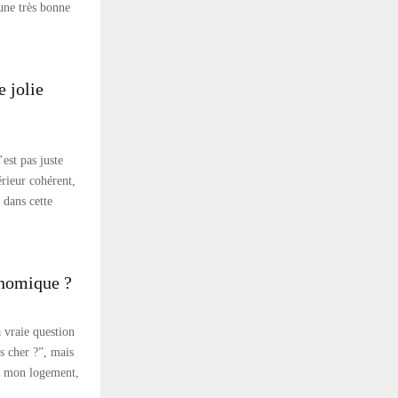
 une très bonne
 jolie
est pas juste
érieur cohérent,
 dans cette
onomique ?
a vraie question
s cher ?”, mais
ns mon logement,