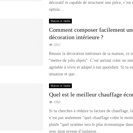
décoratif et capable de structurer une pièce, c’est
option....
Maison et Jardin
Comment composer facilement une
décoration intérieure ?
2862
Réussir la décoration intérieure de ta maison, ce n’
“mettre de jolis objets”. C’est surtout créer un int
agréable à vivre et adapté à ton quotidien. Si tu es
situation et que...
Maison et Jardin
Quel est le meilleur chauffage éc
1886
Si tu cherches à réduire ta facture de chauffage, l
n’est pas seulement “quel chauffage coûte le moin
plutôt “quel système sera le plus économique da
avec mon niveau d’isolation...