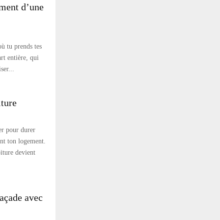
ement d’une
ù tu prends tes
rt entière, qui
ser...
iture
er pour durer
ent ton logement.
iture devient
façade avec