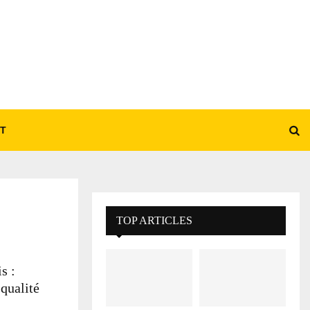
T
TOP ARTICLES
s :
 qualité