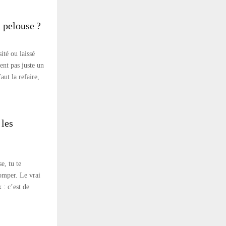
a pelouse ?
ité ou laissé
ent pas juste un
aut la refaire,
 les
e, tu te
omper. Le vrai
 : c’est de