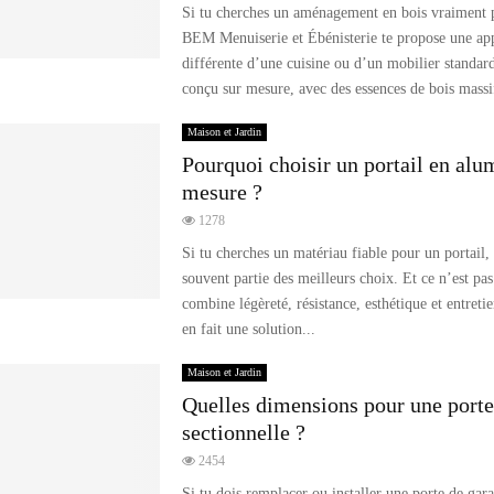
Si tu cherches un aménagement en bois vraiment p
BEM Menuiserie et Ébénisterie te propose une ap
différente d’une cuisine ou d’un mobilier standardis
conçu sur mesure, avec des essences de bois massif
Maison et Jardin
Pourquoi choisir un portail en al
mesure ?
1278
Si tu cherches un matériau fiable pour un portail,
souvent partie des meilleurs choix. Et ce n’est pas
combine légèreté, résistance, esthétique et entreti
en fait une solution...
Maison et Jardin
Quelles dimensions pour une porte
sectionnelle ?
2454
Si tu dois remplacer ou installer une porte de gara