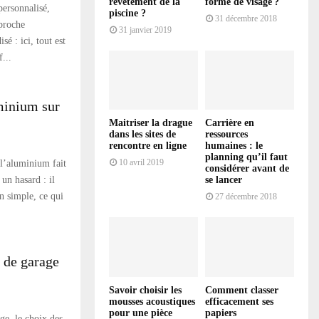
revêtement de la
forme de visage ?
ersonnalisé,
piscine ?
31 décembre 2018
proche
31 janvier 2019
é : ici, tout est
...
uminium sur
Maitriser la drague
Carrière en
dans les sites de
ressources
rencontre en ligne
humaines : le
planning qu’il faut
10 avril 2019
 l’aluminium fait
considérer avant de
 un hasard : il
se lancer
en simple, ce qui
27 décembre 2018
 de garage
Savoir choisir les
Comment classer
mousses acoustiques
efficacement ses
pour une pièce
papiers
ge, le choix des