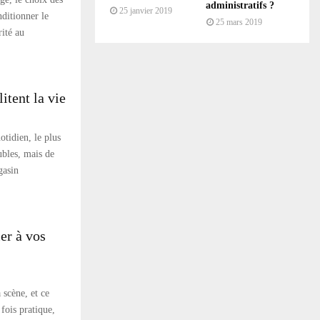
administratifs ?
25 janvier 2019
nditionner le
25 mars 2019
rité au
itent la vie
otidien, le plus
ubles, mais de
gasin
ier à vos
 scène, et ce
fois pratique,