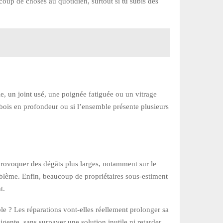
coup de choses au quotidien, surtout si tu subis des
le, un joint usé, une poignée fatiguée ou un vitrage
e bois en profondeur ou si l’ensemble présente plusieurs
 provoquer des dégâts plus larges, notamment sur le
roblème. Enfin, beaucoup de propriétaires sous-estiment
t.
ble ? Les réparations vont-elles réellement prolonger sa
igente, sans surpayer une solution inutile ni retarder