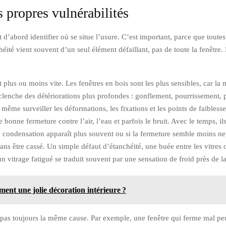
s propres vulnérabilités
 d’abord identifier
où
se situe l’usure. C’est important, parce que toute
éité vient souvent d’un seul élément défaillant, pas de toute la fenêtre. 
t plus ou moins vite. Les fenêtres en bois sont les plus sensibles, car la
déclenche des détériorations plus profondes : gonflement, pourrissement,
même surveiller les déformations, les fixations et les points de faiblesse
bonne fermeture contre l’air, l’eau et parfois le bruit. Avec le temps, ils
a condensation apparaît plus souvent ou si la fermeture semble moins nette
ans être cassé. Un simple défaut d’étanchéité, une buée entre les vitres 
un vitrage fatigué se traduit souvent par une sensation de froid près de l
nt une jolie décoration intérieure ?
a pas toujours la même cause. Par exemple, une fenêtre qui ferme mal pe