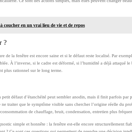
incaillerie. Ce sont des actions simples, mais elles peuvent changer beau
coucher en un vrai lieu de vie et de repos
r ?
e de la fenêtre est encore saine et si le défaut reste localisé. Par exemp
blée. À l’inverse, si le cadre est déformé, si l’humidité a déjà attaqué l
t plus rationnel sur le long terme.
 petit défaut d’étanchéité peut sembler anodin, mais il finit parfois par
e ne traiter que le symptôme visible sans chercher l’origine réelle du p
surconsommation de chauffage, bruit, condensation, entretien plus fréquen
nostic simple et honnête : la fenêtre est-elle encore structurellement fia
ment ? Ce sont ces questions qui permettent de prendre une décision intell