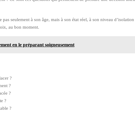
uge pas seulement à son âge, mais à son état réel, à son niveau d’isolatio
choix, au bon moment.
ement en le préparant soigneusement
lacer ?
ment ?
acée ?
te ?
table ?