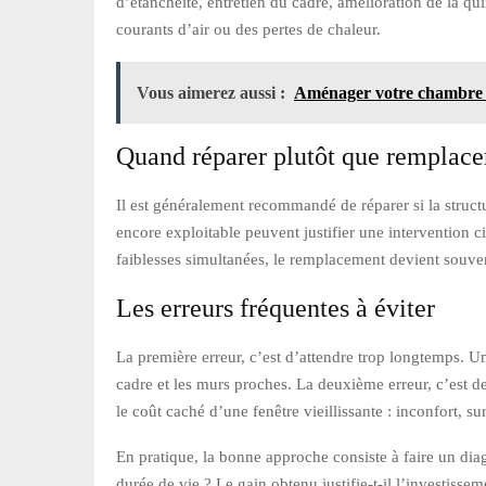
d’étanchéité, entretien du cadre, amélioration de la qu
courants d’air ou des pertes de chaleur.
Vous aimerez aussi :
Aménager votre chambre à 
Quand réparer plutôt que remplace
Il est généralement recommandé de réparer si la structur
encore exploitable peuvent justifier une intervention ci
faiblesses simultanées, le remplacement devient souven
Les erreurs fréquentes à éviter
La première erreur, c’est d’attendre trop longtemps. Un
cadre et les murs proches. La deuxième erreur, c’est d
le coût caché d’une fenêtre vieillissante : inconfort, 
En pratique, la bonne approche consiste à faire un diag
durée de vie ? Le gain obtenu justifie-t-il l’investisse