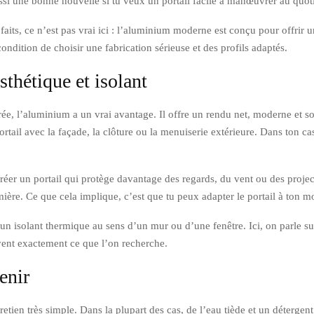
ussi une bonne nouvelle si tu veux un portail facile à manœuvrer au quo
faits, ce n’est pas vrai ici : l’aluminium moderne est conçu pour offrir u
ondition de choisir une fabrication sérieuse et des profils adaptés.
thétique et isolant
trée, l’aluminium a un vrai avantage. Il offre un rendu net, moderne et s
ortail avec la façade, la clôture ou la menuiserie extérieure. Dans ton ca
éer un portail qui protège davantage des regards, du vent ou des project
umière. Ce que cela implique, c’est que tu peux adapter le portail à ton m
s un isolant thermique au sens d’un mur ou d’une fenêtre. Ici, on parle su
ouvent exactement ce que l’on recherche.
enir
tien très simple. Dans la plupart des cas, de l’eau tiède et un détergent