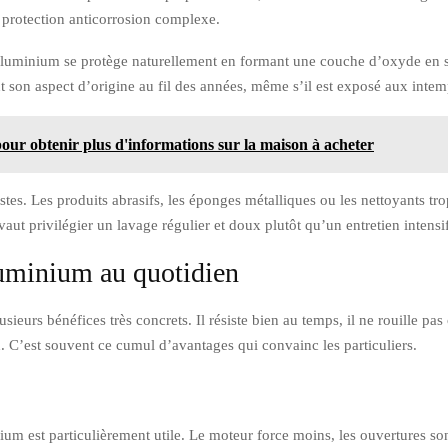
e protection anticorrosion complexe.
’aluminium se protège naturellement en formant une couche d’oxyde en su
ent son aspect d’origine au fil des années, même s’il est exposé aux intem
e pour obtenir plus d'informations sur la maison à acheter
tes. Les produits abrasifs, les éponges métalliques ou les nettoyants trop
ut privilégier un lavage régulier et doux plutôt qu’un entretien intensi
luminium au quotidien
ieurs bénéfices très concrets. Il résiste bien au temps, il ne rouille pa
ion. C’est souvent ce cumul d’avantages qui convainc les particuliers.
nium est particulièrement utile. Le moteur force moins, les ouvertures son