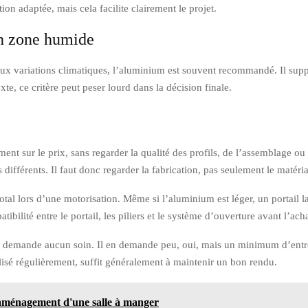
on adaptée, mais cela facilite clairement le projet.
en zone humide
u aux variations climatiques, l’aluminium est souvent recommandé. Il s
xte, ce critère peut peser lourd dans la décision finale.
ment sur le prix, sans regarder la qualité des profils, de l’assemblage ou
différents. Il faut donc regarder la fabrication, pas seulement le matéri
total lors d’une motorisation. Même si l’aluminium est léger, un portai
bilité entre le portail, les piliers et le système d’ouverture avant l’acha
 demande aucun soin. Il en demande peu, oui, mais un minimum d’entretien
lisé régulièrement, suffit généralement à maintenir un bon rendu.
’aménagement d'une salle à manger