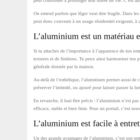
peut contribuer à prolonger leur durée de vie. C’est a
On entend parfois que léger veut dire fragile. Dans les 
peut donc convenir à un usage résidentiel exigeant, à c
L’aluminium est un matériau es
Si tu attaches de l’importance à l’apparence de ton en
textures et de finitions. Tu peux ainsi harmoniser ton p
générale donnée par la maison.
Au-delà de l’esthétique, l’aluminium permet aussi de cr
préserver l’intimité, ou ajouré pour laisser passer la l
En revanche, il faut être précis : l’aluminium n’est pa
efficace, stable et bien finie. Pour un portail, c’est s
L’aluminium est facile à entret
Un des grands avantages de l’aluminium, c’est son entre