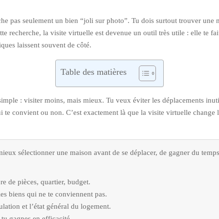
e pas seulement un bien “joli sur photo”. Tu dois surtout trouver une 
e recherche, la visite virtuelle est devenue un outil très utile : elle te fai
iques laissent souvent de côté.
Table des matières
t simple : visiter moins, mais mieux. Tu veux éviter les déplacements inu
ui te convient ou non. C’est exactement là que la visite virtuelle change
 mieux sélectionner une maison avant de se déplacer, de gagner du temps 
re de pièces, quartier, budget.
 les biens qui ne te conviennent pas.
ulation et l’état général du logement.
t tu gagnes en efficacité.