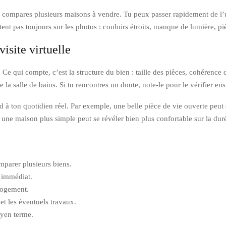
 tu compares plusieurs maisons à vendre. Tu peux passer rapidement de l’un
ortent pas toujours sur les photos : couloirs étroits, manque de lumière,
isite virtuelle
e qui compte, c’est la structure du bien : taille des pièces, cohérence 
 la salle de bains. Si tu rencontres un doute, note-le pour le vérifier ens
nd à ton quotidien réel. Par exemple, une belle pièce de vie ouverte peut
 une maison plus simple peut se révéler bien plus confortable sur la dur
mparer plusieurs biens.
t immédiat.
 logement.
et les éventuels travaux.
oyen terme.