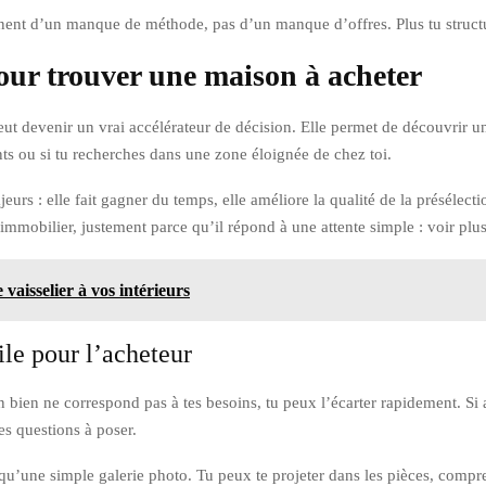
nent d’un manque de méthode, pas d’un manque d’offres. Plus tu structure
 pour trouver une maison à acheter
 peut devenir un vrai accélérateur de décision. Elle permet de découvrir 
nts ou si tu recherches dans une zone éloignée de chez toi.
ajeurs : elle fait gagner du temps, elle améliore la qualité de la préséle
l’immobilier, justement parce qu’il répond à une attente simple : voir plu
 vaisselier à vos intérieurs
tile pour l’acheteur
un bien ne correspond pas à tes besoins, tu peux l’écarter rapidement. Si au
s questions à poser.
u’une simple galerie photo. Tu peux te projeter dans les pièces, compren