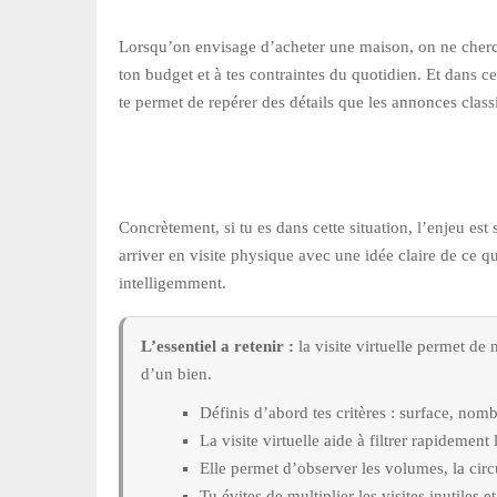
Lorsqu’on envisage d’acheter une maison, on ne cherch
ton budget et à tes contraintes du quotidien. Et dans cett
te permet de repérer des détails que les annonces class
Concrètement, si tu es dans cette situation, l’enjeu es
arriver en visite physique avec une idée claire de ce q
intelligemment.
L’essentiel a retenir :
la visite virtuelle permet de
d’un bien.
Définis d’abord tes critères : surface, nomb
La visite virtuelle aide à filtrer rapidement
Elle permet d’observer les volumes, la circ
Tu évites de multiplier les visites inutiles e