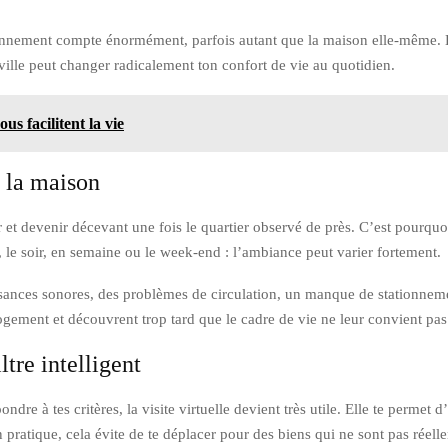
ironnement compte énormément, parfois autant que la maison elle-même.
ille peut changer radicalement ton confort de vie au quotidien.
s facilitent la vie
t la maison
er et devenir décevant une fois le quartier observé de près. C’est pourquo
, le soir, en semaine ou le week-end : l’ambiance peut varier fortement.
sances sonores, des problèmes de circulation, un manque de stationneme
ogement et découvrent trop tard que le cadre de vie ne leur convient pas
ltre intelligent
re à tes critères, la visite virtuelle devient très utile. Elle te permet d
n pratique, cela évite de te déplacer pour des biens qui ne sont pas réell