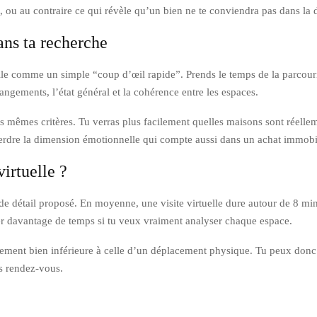
, ou au contraire ce qui révèle qu’un bien ne te conviendra pas dans la 
ans ta recherche
rtuelle comme un simple “coup d’œil rapide”. Prends le temps de la parco
rangements, l’état général et la cohérence entre les espaces.
les mêmes critères. Tu verras plus facilement quelles maisons sont réelle
 perdre la dimension émotionnelle qui compte aussi dans un achat immobil
irtuelle ?
u de détail proposé. En moyenne, une visite virtuelle dure autour de 8 m
ser davantage de temps si tu veux vraiment analyser chaque espace.
ralement bien inférieure à celle d’un déplacement physique. Tu peux donc 
les rendez-vous.