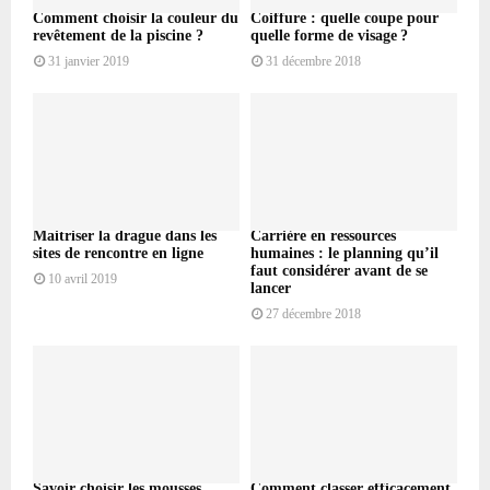
Comment choisir la couleur du
Coiffure : quelle coupe pour
revêtement de la piscine ?
quelle forme de visage ?
31 janvier 2019
31 décembre 2018
Maitriser la drague dans les
Carrière en ressources
sites de rencontre en ligne
humaines : le planning qu’il
faut considérer avant de se
10 avril 2019
lancer
27 décembre 2018
Savoir choisir les mousses
Comment classer efficacement