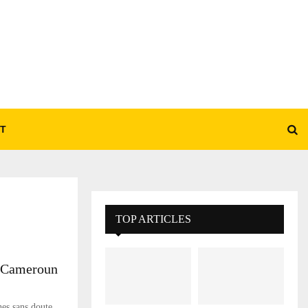
T
TOP ARTICLES
au Cameroun
hes sans doute