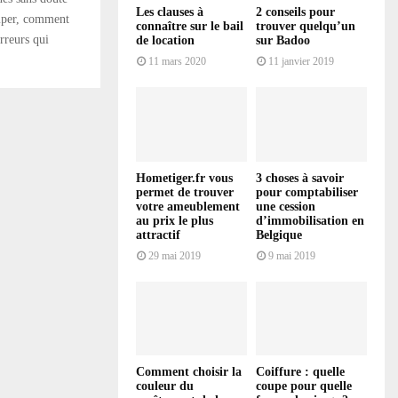
Les clauses à
2 conseils pour
mper, comment
connaître sur le bail
trouver quelqu’un
rreurs qui
de location
sur Badoo
11 mars 2020
11 janvier 2019
Hometiger.fr vous
3 choses à savoir
permet de trouver
pour comptabiliser
votre ameublement
une cession
au prix le plus
d’immobilisation en
attractif
Belgique
29 mai 2019
9 mai 2019
Comment choisir la
Coiffure : quelle
couleur du
coupe pour quelle