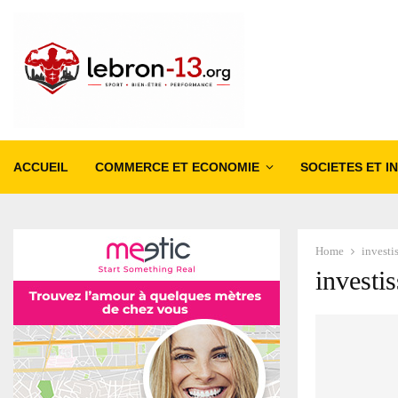
ACCUEIL
COMMERCE ET ECONOMIE
SOCIETES ET I
Home
investi
investi