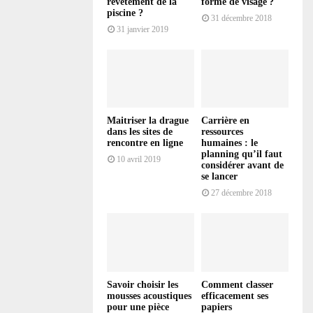
revêtement de la
forme de visage ?
piscine ?
31 décembre 2018
31 janvier 2019
Maitriser la drague
Carrière en
dans les sites de
ressources
rencontre en ligne
humaines : le
planning qu’il faut
10 avril 2019
considérer avant de
se lancer
27 décembre 2018
Savoir choisir les
Comment classer
mousses acoustiques
efficacement ses
pour une pièce
papiers