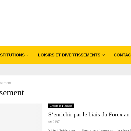
NSTITUTIONS
LOISIRS ET DIVERTISSEMENTS
CONTAC
ssement
ssement
Credits et Finances
S’enrichir par le biais du Forex 
2197
Si tu t’intéresses au Forex au Cameroun, tu cherc