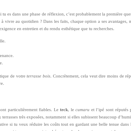
i tu es dans une phase de réflexion, c’est probablement la première ques
 à vivre au quotidien ? Dans les faits, chaque option a ses avantages,
’exigence en entretien et du rendu esthétique que tu recherches.
lle.
tenance.
e.
étique de votre
terrasse bois
. Concrètement, cela veut dire moins de ré
re.
sont particulièrement fiables. Le
teck
, le
cumaru
et l’ipé sont réputés 
ux terrasses très exposées, notamment si elles subissent beaucoup d’humi
tive si tu veux réduire les coûts tout en gardant une belle tenue dans l