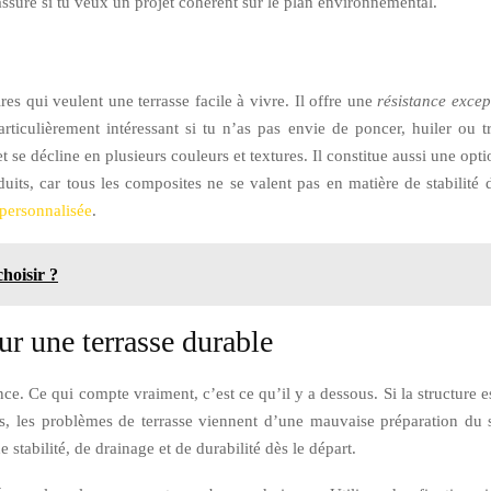
rassure si tu veux un projet cohérent sur le plan environnemental.
res qui veulent une terrasse facile à vivre. Il offre une
résistance excep
particulièrement intéressant si tu n’as pas envie de poncer, huiler ou
 se décline en plusieurs couleurs et textures. Il constitue aussi une opt
uits, car tous les composites ne se valent pas en matière de stabilité d
 personnalisée
.
hoisir ?
r une terrasse durable
ce. Ce qui compte vraiment, c’est ce qu’il y a dessous. Si la structure 
s, les problèmes de terrasse viennent d’une mauvaise préparation du s
e stabilité, de drainage et de durabilité dès le départ.