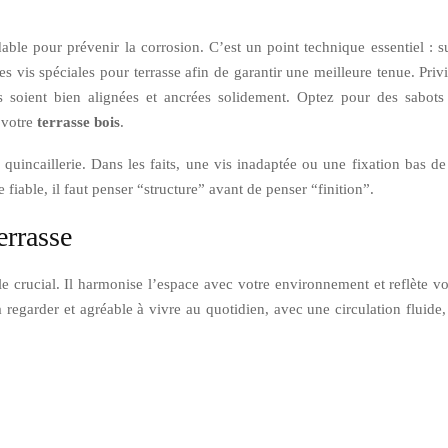
ble pour prévenir la corrosion. C’est un point technique essentiel : sur
es vis spéciales pour terrasse afin de garantir une meilleure tenue. Pri
es soient bien alignées et ancrées solidement. Optez pour des sabots 
e votre
terrasse bois
.
a quincaillerie. Dans les faits, une vis inadaptée ou une fixation bas
e fiable, il faut penser “structure” avant de penser “finition”.
errasse
e crucial. Il harmonise l’espace avec votre environnement et reflète vot
e à regarder et agréable à vivre au quotidien, avec une circulation fluid