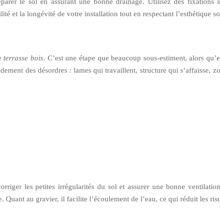
rer le sol en assurant une bonne drainage. Utilisez des fixations i
ilité et la longévité de votre installation tout en respectant l’esthétique s
re
terrasse bois
. C’est une étape que beaucoup sous-estiment, alors qu’el
pidement des désordres : lames qui travaillent, structure qui s’affaisse, z
corriger les petites irrégularités du sol et assurer une bonne ventilatio
 Quant au gravier, il facilite l’écoulement de l’eau, ce qui réduit les ri