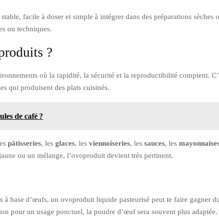
t stable, facile à doser et simple à intégrer dans des préparations sèche
lles ou techniques.
produits ?
onnements où la rapidité, la sécurité et la reproductibilité comptent. C’
ses qui produisent des plats cuisinés.
les de café ?
les
pâtisseries
, les
glaces
, les
viennoiseries
, les
sauces
, les
mayonnaises 
 jaune ou un mélange, l’ovoproduit devient très pertinent.
 à base d’œufs, un ovoproduit liquide pasteurisé peut te faire gagner du 
tion pour un usage ponctuel, la poudre d’œuf sera souvent plus adaptée.