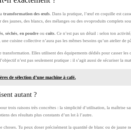
la
transformation des œufs
. Dans la pratique, l’œuf en coquille est cassé
 des jaunes, des blancs, des mélanges ou des ovoproduits complets sous u
és
,
séchés
,
en poudre
ou
cuits
. Ce n’est pas un détail : selon ton activi
e, une cuisine collective n’aura pas les mêmes besoins qu’un atelier de p
te transformation. Elles utilisent des équipements dédiés pour casser les œ
l’objectif n’est pas seulement pratique : il s’agit aussi de sécuriser la ma
ères de sélection d’une machine à café.
isent autant ?
r trois raisons très concrètes : la simplicité d’utilisation, la maîtrise sa
btiens des résultats plus constants d’un lot à l’autre.
 choses. Tu peux doser précisément la quantité de blanc ou de jaune néce