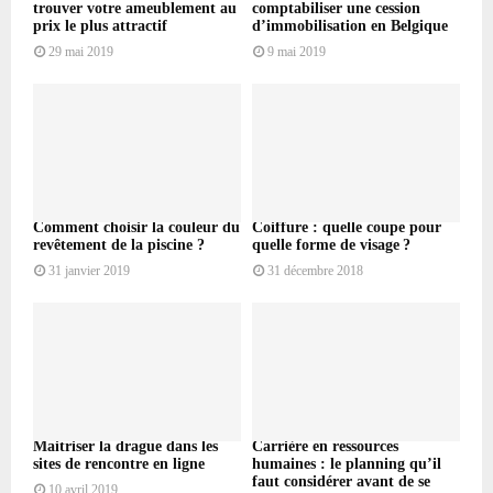
trouver votre ameublement au
comptabiliser une cession
prix le plus attractif
d’immobilisation en Belgique
29 mai 2019
9 mai 2019
Comment choisir la couleur du
Coiffure : quelle coupe pour
revêtement de la piscine ?
quelle forme de visage ?
31 janvier 2019
31 décembre 2018
Maitriser la drague dans les
Carrière en ressources
sites de rencontre en ligne
humaines : le planning qu’il
faut considérer avant de se
10 avril 2019