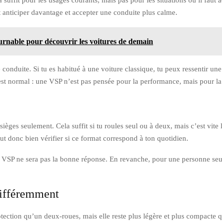
ut anticiper davantage et accepter une conduite plus calme.
urnable pour découvrir les voitures de demain
e conduite. Si tu es habitué à une voiture classique, tu peux ressentir un
st normal : une VSP n’est pas pensée pour la performance, mais pour la 
èges seulement. Cela suffit si tu roules seul ou à deux, mais c’est vite l
aut donc bien vérifier si ce format correspond à ton quotidien.
la VSP ne sera pas la bonne réponse. En revanche, pour une personne se
différemment
ction qu’un deux-roues, mais elle reste plus légère et plus compacte qu’u