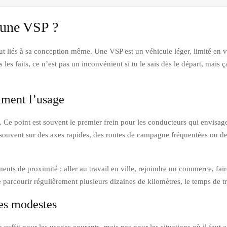
’une VSP ?
t liés à sa conception même. Une VSP est un véhicule léger, limité en v
es faits, ce n’est pas un inconvénient si tu le sais dès le départ, mais ça 
iment l’usage
Ce point est souvent le premier frein pour les conducteurs qui envisagen
 souvent sur des axes rapides, des routes de campagne fréquentées ou des 
nts de proximité : aller au travail en ville, rejoindre un commerce, fair
arcourir régulièrement plusieurs dizaines de kilomètres, le temps de tra
ses modestes
 suffit pour les usages courants, mais pas pour les situations où il fau