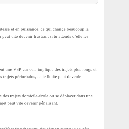
itesse et en puissance, ce qui change beaucoup la
peut vite devenir frustrant si tu attends d’elle les
t une VSP, car cela implique des trajets plus longs et
trajets périurbains, cette limite peut devenir
e des trajets domicile-école ou se déplacer dans une
jet peut vite devenir pénalisant.
t accélérer franchement, doubler ou monter une côte