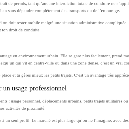
rait de permis, tant qu’aucune interdiction totale de conduire ne s’appli
uotidien sans dépendre complètement des transports ou de l’entourage.
on doit rester mobile malgré une situation administrative compliquée. S
t ton droit de conduite.
avantage en environnement urbain. Elle se gare plus facilement, prend mo
uelqu’un qui vit en centre-ville ou dans une zone dense, c’est un vrai co
ce et tu gères mieux les petits trajets. C’est un avantage très apprécié p
r un usage professionnel
ts : usage personnel, déplacements urbains, petits trajets utilitaires o
nes activités de proximité.
 à un seul profil. Le marché est plus large qu’on ne l’imagine, avec des n