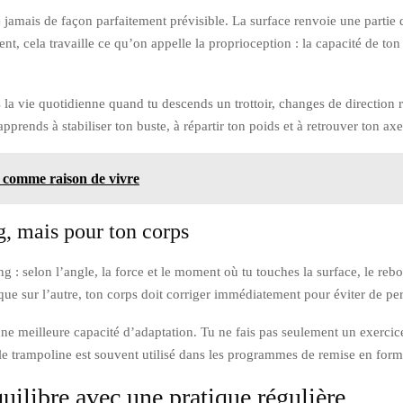
jamais de façon parfaitement prévisible. La surface renvoie une partie de
nt, cela travaille ce qu’on appelle la proprioception : la capacité de ton 
ns la vie quotidienne quand tu descends un trottoir, changes de direction 
prends à stabiliser ton buste, à répartir ton poids et à retrouver ton axe
 comme raison de vivre
, mais pour ton corps
: selon l’angle, la force et le moment où tu touches la surface, le rebo
que sur l’autre, ton corps doit corriger immédiatement pour éviter de per
ne meilleure capacité d’adaptation. Tu ne fais pas seulement un exercice
 le trampoline est souvent utilisé dans les programmes de remise en for
uilibre avec une pratique régulière