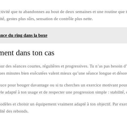
activité que tu abandonnes au bout de deux semaines et une routine que tu
ité, gestes plus sûrs, sensation de contrôle plus nette.
ance du ring dans la boxe
ment dans ton cas
r sur des séances courtes, régulières et progressives. Tu n’as pas besoin
elques minutes bien exécutées valent mieux qu’une séance longue et déso
 douce pour bouger davantage ou si tu cherches un exercice motivant pour t
le adapté à ton usage et de respecter une progression simple : stabilité, c
 modèles et choisir un équipement vraiment adapté à ton objectif. Par ex
alité des rebonds.