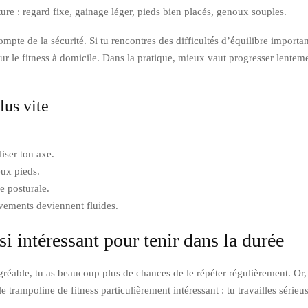
ture : regard fixe, gainage léger, pieds bien placés, genoux souples.
compte de la sécurité. Si tu rencontres des difficultés d’équilibre impor
r le fitness à domicile. Dans la pratique, mieux vaut progresser lente
lus vite
iser ton axe.
eux pieds.
e posturale.
vements deviennent fluides.
i intéressant pour tenir dans la durée
éable, tu as beaucoup plus de chances de le répéter régulièrement. Or, e
e trampoline de fitness particulièrement intéressant : tu travailles série