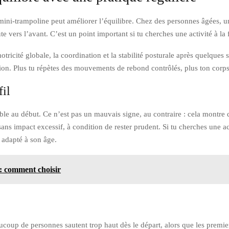
 mini-trampoline peut améliorer l’équilibre. Chez des personnes âgées, u
te vers l’avant. C’est un point important si tu cherches une activité à la 
otricité globale, la coordination et la stabilité posturale après quelques
ion. Plus tu répètes des mouvements de rebond contrôlés, plus ton corps
fil
table au début. Ce n’est pas un mauvais signe, au contraire : cela montre 
e sans impact excessif, à condition de rester prudent. Si tu cherches une a
 adapté à son âge.
t: comment choisir
eaucoup de personnes sautent trop haut dès le départ, alors que les premi