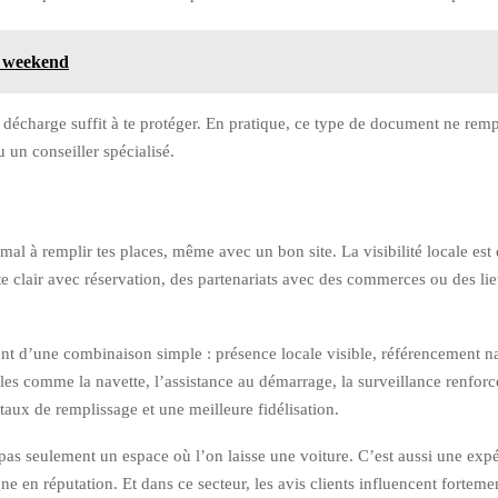
e weekend
 décharge suffit à te protéger. En pratique, ce type de document ne rem
u un conseiller spécialisé.
 mal à remplir tes places, même avec un bon site. La visibilité locale es
ite clair avec réservation, des partenariats avec des commerces ou des 
ent d’une combinaison simple : présence locale visible, référencement na
tiles comme la navette, l’assistance au démarrage, la surveillance renfor
taux de remplissage et une meilleure fidélisation.
as seulement un espace où l’on laisse une voiture. C’est aussi une expéri
gagne en réputation. Et dans ce secteur, les avis clients influencent fortem