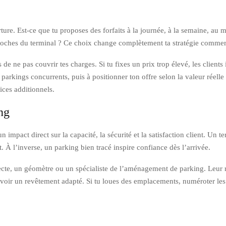
rture. Est-ce que tu proposes des forfaits à la journée, à la semaine, au
proches du terminal ? Ce choix change complètement ta stratégie commer
 de ne pas couvrir tes charges. Si tu fixes un prix trop élevé, les clients 
 parkings concurrents, puis à positionner ton offre selon la valeur réelle 
ices additionnels.
ng
 impact direct sur la capacité, la sécurité et la satisfaction client. Un
. À l’inverse, un parking bien tracé inspire confiance dès l’arrivée.
tecte, un géomètre ou un spécialiste de l’aménagement de parking. Leur r
ut prévoir un revêtement adapté. Si tu loues des emplacements, numéroter les