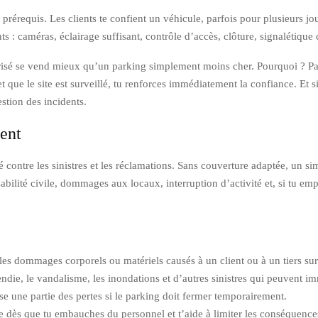
 prérequis. Les clients te confient un véhicule, parfois pour plusieurs jou
ts : caméras, éclairage suffisant, contrôle d’accès, clôture, signalétique 
risé se vend mieux qu’un parking simplement moins cher. Pourquoi ? Parce
t que le site est surveillé, tu renforces immédiatement la confiance. Et si
estion des incidents.
ment
 contre les sinistres et les réclamations. Sans couverture adaptée, un simp
abilité civile, dommages aux locaux, interruption d’activité et, si tu e
les dommages corporels ou matériels causés à un client ou à un tiers sur 
ndie, le vandalisme, les inondations et d’autres sinistres qui peuvent imm
e une partie des pertes si le parking doit fermer temporairement.
le dès que tu embauches du personnel et t’aide à limiter les conséquences