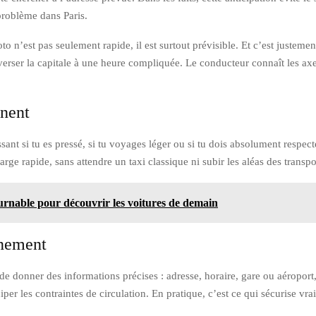
problème dans Paris.
o n’est pas seulement rapide, il est surtout prévisible. Et c’est justement
erser la capitale à une heure compliquée. Le conducteur connaît les axes
inent
ant si tu es pressé, si tu voyages léger ou si tu dois absolument respecter 
harge rapide, sans attendre un taxi classique ni subir les aléas des tran
urnable pour découvrir les voitures de demain
inement
et de donner des informations précises : adresse, horaire, gare ou aéropor
iciper les contraintes de circulation. En pratique, c’est ce qui sécurise v