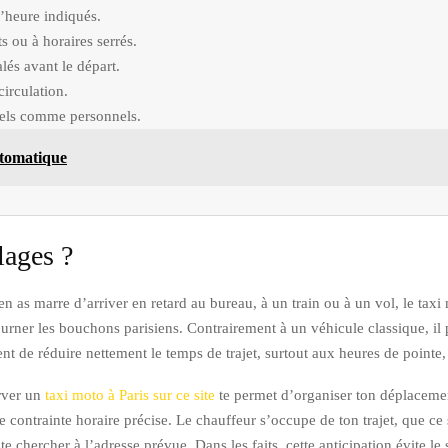
l’heure indiqués.
ts ou à horaires serrés.
és avant le départ.
circulation.
nnels comme personnels.
utomatique
lages ?
 en as marre d’arriver en retard au bureau, à un train ou à un vol, le taxi
urner les bouchons parisiens. Contrairement à un véhicule classique, il p
nt de réduire nettement le temps de trajet, surtout aux heures de pointe, 
rver un
taxi moto à Paris sur ce site
te permet d’organiser ton déplacement
e contrainte horaire précise. Le chauffeur s’occupe de ton trajet, que ce
 te chercher à l’adresse prévue. Dans les faits, cette anticipation évite le 