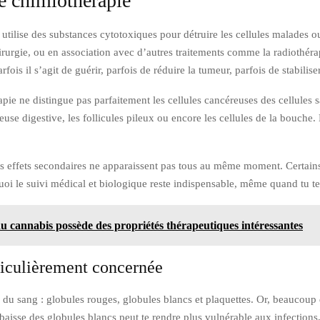
e chimiothérapie
utilise des substances cytotoxiques pour détruire les cellules malades ou
irurgie, ou en association avec d’autres traitements comme la radiothér
fois il s’agit de guérir, parfois de réduire la tumeur, parfois de stabilise
pie ne distingue pas parfaitement les cellules cancéreuses des cellules 
use digestive, les follicules pileux ou encore les cellules de la bouche. 
es effets secondaires ne apparaissent pas tous au même moment. Certains
uoi le suivi médical et biologique reste indispensable, même quand tu te
 cannabis possède des propriétés thérapeutiques intéressantes
ticulièrement concernée
 du sang : globules rouges, globules blancs et plaquettes. Or, beaucoup
aisse des globules blancs peut te rendre plus vulnérable aux infections,