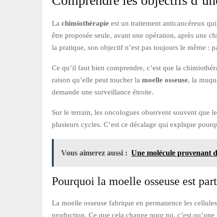
Comprendre les objectifs d’un
La
chimiothérapie
est un traitement anticancéreux qui 
être proposée seule, avant une opération, après une ch
la pratique, son objectif n’est pas toujours le même : par
Ce qu’il faut bien comprendre, c’est que la chimiothéra
raison qu’elle peut toucher la
moelle osseuse
, la muque
demande une surveillance étroite.
Sur le terrain, les oncologues observent souvent que l
plusieurs cycles. C’est ce décalage qui explique pourq
Vous aimerez aussi :
Une molécule provenant du
Pourquoi la moelle osseuse est par
La moelle osseuse fabrique en permanence les cellules
production. Ce que cela change pour toi, c’est qu’une b