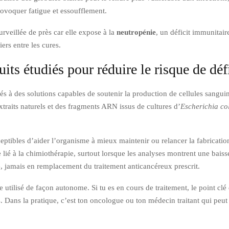
rovoquer fatigue et essoufflement.
urveillée de près car elle expose à la
neutropénie
, un déficit immunitair
ers entre les cures.
ts étudiés pour réduire le risque de déf
sés à des solutions capables de soutenir la production de cellules sangu
traits naturels et des fragments ARN issus de cultures d’
Escherichia col
ptibles d’aider l’organisme à mieux maintenir ou relancer la fabrication
e lié à la chimiothérapie, surtout lorsque les analyses montrent une baiss
 jamais en remplacement du traitement anticancéreux prescrit.
e utilisé de façon autonome. Si tu es en cours de traitement, le point clé e
s. Dans la pratique, c’est ton oncologue ou ton médecin traitant qui peut