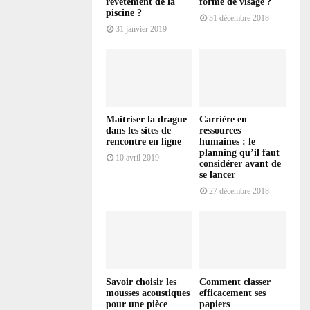
revêtement de la
forme de visage ?
piscine ?
31 décembre 2018
31 janvier 2019
Maitriser la drague
Carrière en
dans les sites de
ressources
rencontre en ligne
humaines : le
planning qu’il faut
10 avril 2019
considérer avant de
se lancer
27 décembre 2018
Savoir choisir les
Comment classer
mousses acoustiques
efficacement ses
pour une pièce
papiers