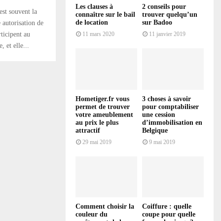
Les clauses à
2 conseils pour
st souvent la
connaître sur le bail
trouver quelqu’un
de location
sur Badoo
 autorisation de
ticipent au
11 mars 2020
11 janvier 2019
et elle...
Hometiger.fr vous
3 choses à savoir
permet de trouver
pour comptabiliser
votre ameublement
une cession
au prix le plus
d’immobilisation en
attractif
Belgique
29 mai 2019
9 mai 2019
Comment choisir la
Coiffure : quelle
couleur du
coupe pour quelle