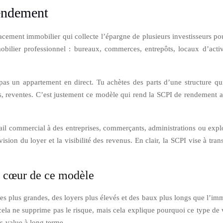
rendement
cement immobilier qui collecte l’épargne de plusieurs investisseurs pour
obilier professionnel : bureaux, commerces, entrepôts, locaux d’activit
pas un appartement en direct. Tu achètes des parts d’une structure qui
es, reventes. C’est justement ce modèle qui rend la SCPI de rendement 
ail commercial à des entreprises, commerçants, administrations ou exploit
ision du loyer et la visibilité des revenus. En clair, la SCPI vise à tra
u cœur de ce modèle
s plus grandes, des loyers plus élevés et des baux plus longs que l’immob
 cela ne supprime pas le risque, mais cela explique pourquoi ce type de v
s-value à long terme.