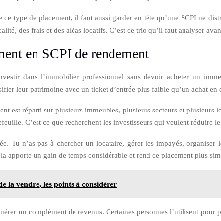
e ce type de placement, il faut aussi garder en tête qu’une SCPI ne di
ité, des frais et des aléas locatifs. C’est ce trio qu’il faut analyser avant
ement en SCPI de rendement
investir dans l’immobilier professionnel sans devoir acheter un imme
ifier leur patrimoine avec un ticket d’entrée plus faible qu’un achat en d
ent est réparti sur plusieurs immeubles, plusieurs secteurs et plusieurs lo
tefeuille. C’est ce que recherchent les investisseurs qui veulent réduire l
. Tu n’as pas à chercher un locataire, gérer les impayés, organiser le
ela apporte un gain de temps considérable et rend ce placement plus simp
 la vendre, les points à considérer
nérer un complément de revenus. Certaines personnes l’utilisent pour prép