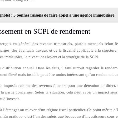
olet : 5 bonnes raisons de faire appel à une agence immobilière
tissement en SCPI de rendement
rçois en général des revenus trimestriels, parfois mensuels selon les
harges, des éventuels travaux et de la fiscalité applicable à la structu
des immeubles, le niveau des loyers et la stratégie de la SCPI.
stribution annuel. Dans les faits, il faut surtout regarder le rendemen
ement élevé mais instable peut être moins intéressant qu’un rendement u
ipe imposés comme des revenus fonciers pour une détention en direct. C
a partie concernée. Selon ta situation, cela peut avoir un impact sensi
t d’investir.
à l’étranger ou relever d’un régime fiscal particulier. Ce point mérite d’êt
. En pratique, c’est l’un des sujets que beaucoup d’investisseurs sous-e