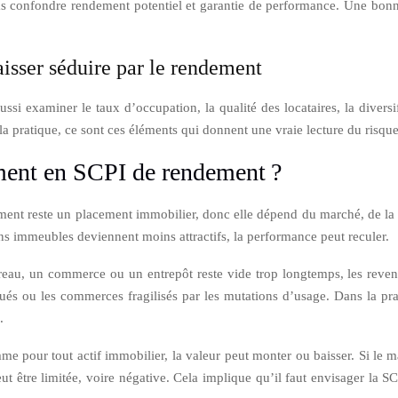
e pas confondre rendement potentiel et garantie de performance. Une bonn
laisser séduire par le rendement
t aussi examiner le taux d’occupation, la qualité des locataires, la div
la pratique, ce sont ces éléments qui donnent une vraie lecture du risque
ement en SCPI de rendement ?
ement reste un placement immobilier, donc elle dépend du marché, de la d
ins immeubles deviennent moins attractifs, la performance peut reculer.
ureau, un commerce ou un entrepôt reste vide trop longtemps, les reven
és ou les commerces fragilisés par les mutations d’usage. Dans la pra
.
e pour tout actif immobilier, la valeur peut monter ou baisser. Si le m
 peut être limitée, voire négative. Cela implique qu’il faut envisager 