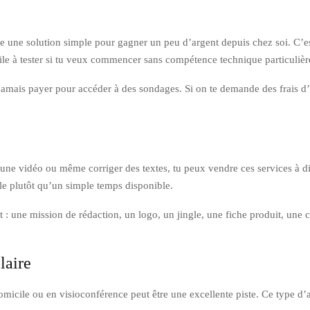
e solution simple pour gagner un peu d’argent depuis chez soi. C’est vr
cile à tester si tu veux commencer sans compétence technique particulièr
ne jamais payer pour accéder à des sondages. Si on te demande des frais d’
.
er une vidéo ou même corriger des textes, tu peux vendre ces services à d
le plutôt qu’un simple temps disponible.
 une mission de rédaction, un logo, un jingle, une fiche produit, une cor
laire
domicile ou en visioconférence peut être une excellente piste. Ce type d’a