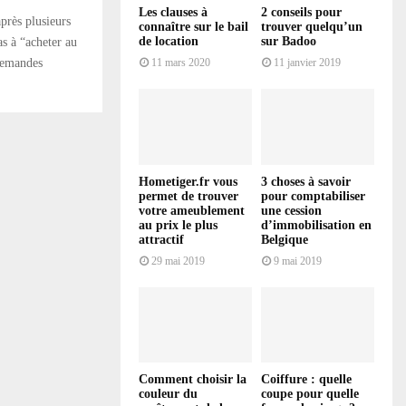
Les clauses à
2 conseils pour
rès plusieurs
connaître sur le bail
trouver quelqu’un
de location
sur Badoo
as à “acheter au
 demandes
11 mars 2020
11 janvier 2019
Hometiger.fr vous
3 choses à savoir
permet de trouver
pour comptabiliser
votre ameublement
une cession
au prix le plus
d’immobilisation en
attractif
Belgique
29 mai 2019
9 mai 2019
Comment choisir la
Coiffure : quelle
couleur du
coupe pour quelle