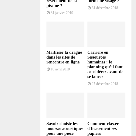
revêtement de la
forme de visage ?
piscine ?
31 décembre 2018
31 janvier 2019
Maitriser la drague
Carrière en
dans les sites de
ressources
rencontre en ligne
humaines : le
planning qu’il faut
10 avril 2019
considérer avant de
se lancer
27 décembre 2018
Savoir choisir les
Comment classer
mousses acoustiques
efficacement ses
pour une pièce
papiers