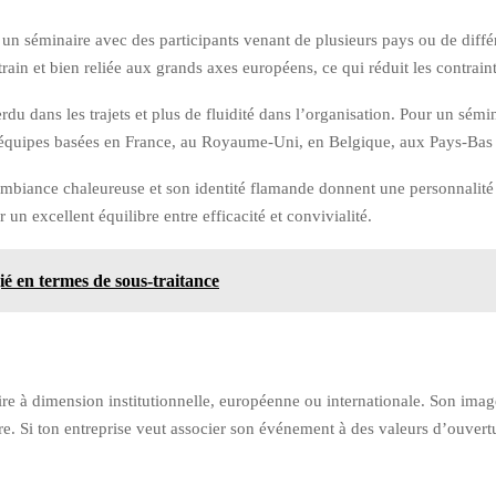
es un séminaire avec des participants venant de plusieurs pays ou de différ
 train et bien reliée aux grands axes européens, ce qui réduit les contrain
u dans les trajets et plus de fluidité dans l’organisation. Pour un sémina
es équipes basées en France, au Royaume-Uni, en Belgique, aux Pays-Ba
 ambiance chaleureuse et son identité flamande donnent une personnalité 
 un excellent équilibre entre efficacité et convivialité.
gié en termes de sous-traitance
ire à dimension institutionnelle, européenne ou internationale. Son image
re. Si ton entreprise veut associer son événement à des valeurs d’ouvert