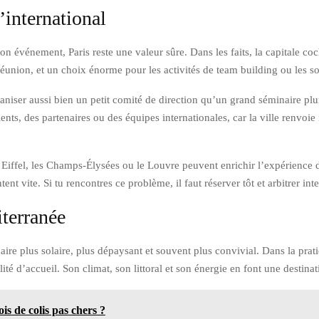
’international
on événement, Paris reste une valeur sûre. Dans les faits, la capitale coch
réunion, et un choix énorme pour les activités de team building ou les so
aniser aussi bien un petit comité de direction qu’un grand séminaire plu
lients, des partenaires ou des équipes internationales, car la ville renv
ffel, les Champs-Élysées ou le Louvre peuvent enrichir l’expérience des
ent vite. Si tu rencontres ce problème, il faut réserver tôt et arbitrer in
iterranée
aire plus solaire, plus dépaysant et souvent plus convivial. Dans la prati
ité d’accueil. Son climat, son littoral et son énergie en font une destin
s de colis pas chers ?