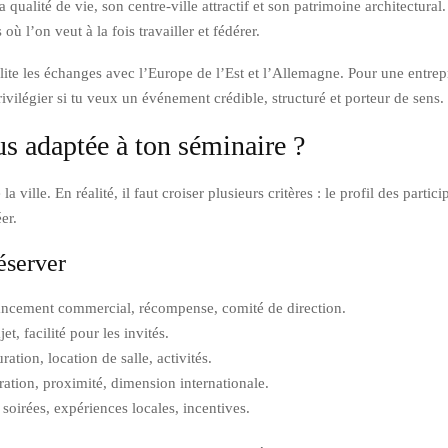
 qualité de vie, son centre-ville attractif et son patrimoine architectura
ù l’on veut à la fois travailler et fédérer.
ite les échanges avec l’Europe de l’Est et l’Allemagne. Pour une entrepr
privilégier si tu veux un événement crédible, structuré et porteur de sens.
us adaptée à ton séminaire ?
lle. En réalité, il faut croiser plusieurs critères : le profil des participa
er.
éserver
lancement commercial, récompense, comité de direction.
t, facilité pour les invités.
ation, location de salle, activités.
iration, proximité, dimension internationale.
 soirées, expériences locales, incentives.