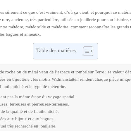
des sûrement ce que c’est vraiment, d’où ça vient, et pourquoi ce matéri
rare, ancienne, très particulière, utilisée en joaillerie pour son histoire
e entre météore, météoroïde et météorite, comment reconnaître les grands 
 des bagues et anneaux.
Table des matières
de roche ou de métal venu de l’espace et tombé sur Terre ; sa valeur dép
lisées en bijouterie ; les motifs Widmanstätten rendent chaque pièce uniqu
 l’authenticité et le type de météorite.
nent pas la même étape du voyage spatial.
uses, ferreuses et pierreuses-ferreuses.
de la qualité et de l’authenticité.
tées aux bijoux et aux bagues.
el très recherché en joaillerie.