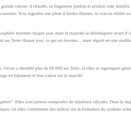
rande vitesse, il chauffe, se fragmente parfois et produit cette lumière 
consume. Si tu regardes une pluie d’étoiles filantes, tu vois en réalité u
osphère terrestre chaque jour, mais la majorité se désintègrent avant d’at
t sur Terre chaque jour, ce qui est énorme… mais réparti en une multitu
s. On en a identifié plus de 60 000 sur Terre, et elles se regroupent géné
age en bijouterie et leur valeur sur le marché.
“pierre”. Elles sont surtout composées de minéraux silicatés. Dans la ma
fiques car elles contiennent des indices sur la formation du système solai