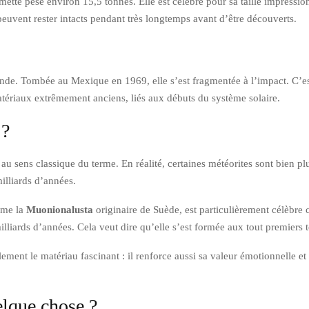
tte pèse environ 15,5 tonnes. Elle est célèbre pour sa taille impressionn
euvent rester intacts pendant très longtemps avant d’être découverts.
onde. Tombée au Mexique en 1969, elle s’est fragmentée à l’impact. C’
atériaux extrêmement anciens, liés aux débuts du système solaire.
 ?
au sens classique du terme. En réalité, certaines météorites sont bien p
illiards d’années.
omme la
Muonionalusta
originaire de Suède, est particulièrement célèbre
illiards d’années. Cela veut dire qu’elle s’est formée aux tout premiers 
ement le matériau fascinant : il renforce aussi sa valeur émotionnelle et
elque chose ?