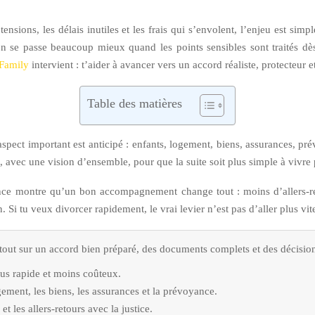
tensions, les délais inutiles et les frais qui s’envolent, l’enjeu est simp
on se passe beaucoup mieux quand les points sensibles sont traités dès
Family
intervient : t’aider à avancer vers un accord réaliste, protecteur 
Table des matières
ct important est anticipé : enfants, logement, biens, assurances, prév
 avec une vision d’ensemble, pour que la suite soit plus simple à vivre p
ce montre qu’un bon accompagnement change tout : moins d’allers-re
Si tu veux divorcer rapidement, le vrai levier n’est pas d’aller plus vit
out sur un accord bien préparé, des documents complets et des décisions c
us rapide et moins coûteux.
ogement, les biens, les assurances et la prévoyance.
t les allers-retours avec la justice.