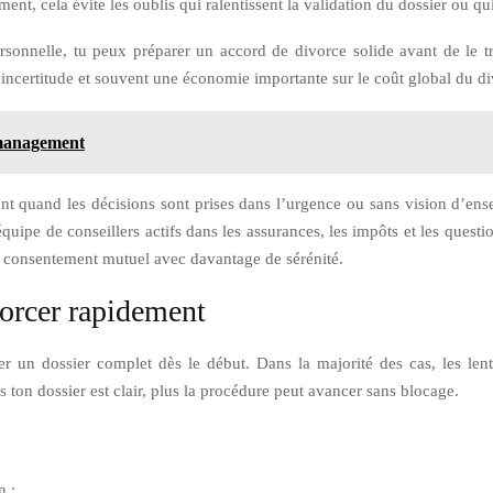
nt, cela évite les oublis qui ralentissent la validation du dossier ou q
onnelle, tu peux préparer un accord de divorce solide avant de le tr
d’incertitude et souvent une économie importante sur le coût global du d
t management
nt quand les décisions sont prises dans l’urgence ou sans vision d’ens
équipe de conseillers actifs dans les assurances, les impôts et les quest
r consentement mutuel avec davantage de sérénité.
vorcer rapidement
arer un dossier complet dès le début. Dans la majorité des cas, les l
 ton dossier est clair, plus la procédure peut avancer sans blocage.
n ;