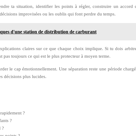
e ta situation, identifier les points à régler, construire un accord 
s décisions improvisées ou les oublis qui font perdre du temps.
iques d'une station de distribution de carburant
plications claires sur ce que chaque choix implique. Si tu dois arbitre
st pas toujours ce qui est le plus protecteur à moyen terme.
garder le cap émotionnellement. Une séparation reste une période chargée
es décisions plus lucides.
 rapidement ?
fants ?
 ?
es points ?