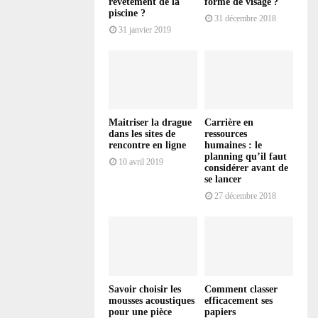
revêtement de la
forme de visage ?
piscine ?
31 décembre 2018
31 janvier 2019
Maitriser la drague
Carrière en
dans les sites de
ressources
rencontre en ligne
humaines : le
planning qu’il faut
10 avril 2019
considérer avant de
se lancer
27 décembre 2018
Savoir choisir les
Comment classer
mousses acoustiques
efficacement ses
pour une pièce
papiers