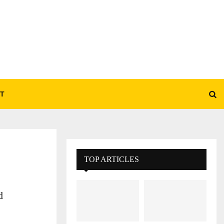
T
TOP ARTICLES
d