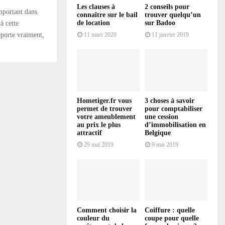
Les clauses à
2 conseils pour
portant dans
connaître sur le bail
trouver quelqu’un
de location
sur Badoo
à cette
pporte vraiment,
11 mars 2020
11 janvier 2019
Hometiger.fr vous
3 choses à savoir
permet de trouver
pour comptabiliser
votre ameublement
une cession
au prix le plus
d’immobilisation en
attractif
Belgique
29 mai 2019
9 mai 2019
Comment choisir la
Coiffure : quelle
couleur du
coupe pour quelle