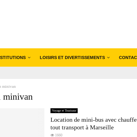
NSTITUTIONS
LOISIRS ET DIVERTISSEMENTS
CONTAC
n minivan
n minivan
Voyage et Tourisme
Location de mini-bus avec chauffe
tout transport à Marseille
1660