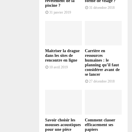
revêtement de la
forme de visage ?
piscine ?
31 décembre 2018
31 janvier 2019
Maitriser la drague
Carrière en
dans les sites de
ressources
rencontre en ligne
humaines : le
planning qu’il faut
10 avril 2019
considérer avant de
se lancer
27 décembre 2018
Savoir choisir les
Comment classer
mousses acoustiques
efficacement ses
pour une pièce
papiers