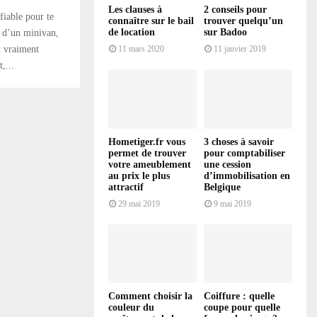
Les clauses à
2 conseils pour
fiable pour te
connaître sur le bail
trouver quelqu’un
de location
sur Badoo
n d’un minivan,
t vraiment
11 mars 2020
11 janvier 2019
,...
Hometiger.fr vous
3 choses à savoir
permet de trouver
pour comptabiliser
votre ameublement
une cession
au prix le plus
d’immobilisation en
attractif
Belgique
29 mai 2019
9 mai 2019
Comment choisir la
Coiffure : quelle
couleur du
coupe pour quelle