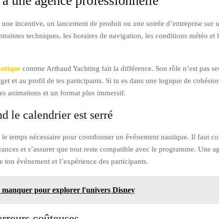
 à une agence professionnelle
re, une incentive, un lancement de produit ou une soirée d’entreprise sur
raintes techniques, les horaires de navigation, les conditions météo et l
autique
comme Arthaud Yachting fait la différence. Son rôle n’est pas se
get et au profil de tes participants. Si tu es dans une logique de cohésio
es animations et un format plus immersif.
d le calendrier est serré
le temps nécessaire pour coordonner un événement nautique. Il faut comp
assurances et s’assurer que tout reste compatible avec le programme. Une a
de ton événement et l’expérience des participants.
 manquer pour explorer l'univers Disney
erreurs coûteuses