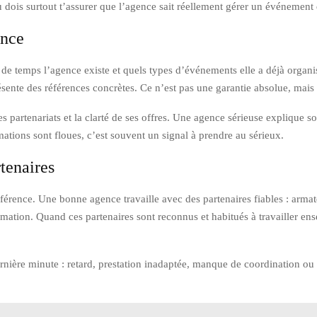
u dois surtout t’assurer que l’agence sait réellement gérer un événement
ence
de temps l’agence existe et quels types d’événements elle a déjà organis
ésente des références concrètes. Ce n’est pas une garantie absolue, mais c
es partenariats et la clarté de ses offres. Une agence sérieuse explique 
mations sont floues, c’est souvent un signal à prendre au sérieux.
tenaires
férence. Une bonne agence travaille avec des partenaires fiables : armate
imation. Quand ces partenaires sont reconnus et habitués à travailler ense
rnière minute : retard, prestation inadaptée, manque de coordination ou