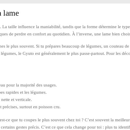
la lame
. La taille influence la maniabilité, tandis que la forme détermine le typ
ques de perdre en confort au quotidien. À l’inverse, une lame bien choisie
ines le plus souvent. Si tu prépares beaucoup de légumes, un couteau de
 légumes, le Gyuto est généralement le plus passe-partout. Pour les déc
eau pour la majorité des usages.
pes rapides et les légumes.
ette et verticale.
t précises, surtout en poisson cru.
’est-ce que tu coupes le plus souvent chez toi ? C’est souvent la meille
 certains gestes précis. C’est ce que cela change pour toi : plus tu identi