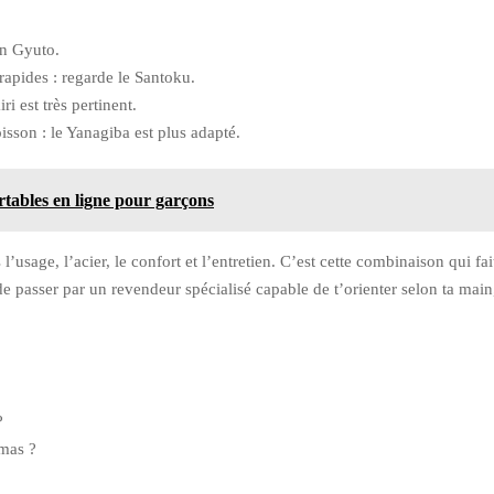
un Gyuto.
rapides : regarde le Santoku.
i est très pertinent.
isson : le Yanagiba est plus adapté.
rtables en ligne pour garçons
’usage, l’acier, le confort et l’entretien. C’est cette combinaison qui fait
e de passer par un revendeur spécialisé capable de t’orienter selon ta mai
?
amas ?