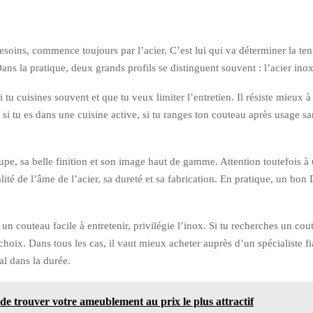
oins, commence toujours par l’acier. C’est lui qui va déterminer la tenue 
Dans la pratique, deux grands profils se distinguent souvent : l’acier in
 tu cuisines souvent et que tu veux limiter l’entretien. Il résiste mieux 
 si tu es dans une cuisine active, si tu ranges ton couteau après usage 
upe, sa belle finition et son image haut de gamme. Attention toutefois à 
ité de l’âme de l’acier, sa dureté et sa fabrication. En pratique, un bon
un couteau facile à entretenir, privilégie l’inox. Si tu recherches un cou
t choix. Dans tous les cas, il vaut mieux acheter auprès d’un spécialiste
l dans la durée.
de trouver votre ameublement au prix le plus attractif