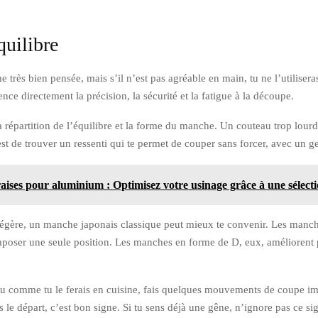
quilibre
très bien pensée, mais s’il n’est pas agréable en main, tu ne l’utiliseras
ence directement la précision, la sécurité et la fatigue à la découpe.
la répartition de l’équilibre et la forme du manche. Un couteau trop lour
est de trouver un ressenti qui te permet de couper sans forcer, avec un ge
aises pour aluminium : Optimisez votre usinage grâce à une sélect
us légère, un manche japonais classique peut mieux te convenir. Les man
poser une seule position. Les manches en forme de D, eux, améliorent par
uteau comme tu le ferais en cuisine, fais quelques mouvements de coupe i
s le départ, c’est bon signe. Si tu sens déjà une gêne, n’ignore pas ce 