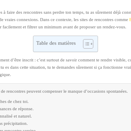
ches à faire des rencontres sans perdre ton temps, tu as sûrement déjà co
éer de vraies connexions. Dans ce contexte, les sites de rencontres comme
r facilement et filtrer un minimum avant de proposer un rendez-vous.
Table des matières
ulement d’être inscrit : c’est surtout de savoir comment te rendre visib
 tu es dans cette situation, tu te demandes sûrement si ça fonctionne vra
égique.
s de rencontres peuvent compenser le manque d’occasions spontanées.
hes de chez toi.
hances de réponse.
nalisé et naturel.
s précipitation.
re rencontre sereine.