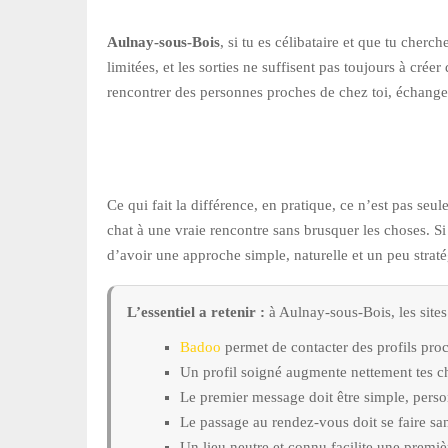
Aulnay-sous-Bois
, si tu es célibataire et que tu cher
limitées, et les sorties ne suffisent pas toujours à cr
rencontrer des personnes proches de chez toi, échange
Ce qui fait la différence, en pratique, ce n’est pas se
chat à une vraie rencontre sans brusquer les choses. Si
d’avoir une approche simple, naturelle et un peu strat
L’essentiel a retenir :
à Aulnay-sous-Bois, les site
Badoo
permet de contacter des profils proc
Un profil soigné augmente nettement tes c
Le premier message doit être simple, person
Le passage au rendez-vous doit se faire san
Un lieu neutre et connu facilite une premiè