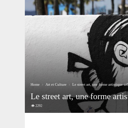
Home
Art et Culture
Le street art, une forme artistique u
Le street art, une forme arti
2292