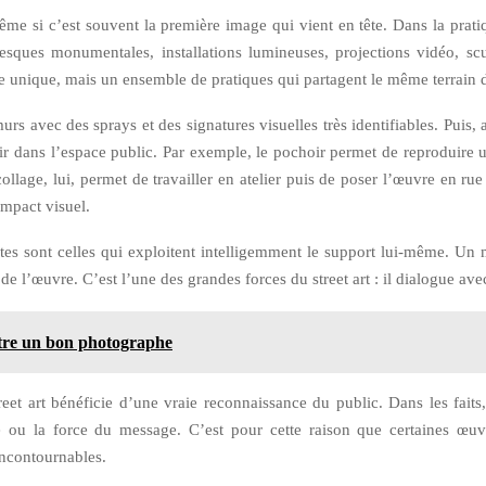
ême si c’est souvent la première image qui vient en tête. Dans la pratiqu
 fresques monumentales, installations lumineuses, projections vidéo, 
yle unique, mais un ensemble de pratiques qui partagent le même terrain d’
rs avec des sprays et des signatures visuelles très identifiables. Puis,
ir dans l’espace public. Par exemple, le pochoir permet de reproduire 
collage, lui, permet de travailler en atelier puis de poser l’œuvre en r
 impact visuel.
es sont celles qui exploitent intelligemment le support lui-même. Un
e l’œuvre. C’est l’une des grandes forces du street art : il dialogue a
être un bon photographe
treet art bénéficie d’une vraie reconnaissance du public. Dans les fai
e ou la force du message. C’est pour cette raison que certaines œuvr
ncontournables.