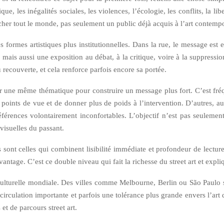
ique, les inégalités sociales, les violences, l’écologie, les conflits, la l
ucher tout le monde, pas seulement un public déjà acquis à l’art contemp
es formes artistiques plus institutionnelles. Dans la rue, le message est e
ais aussi une exposition au débat, à la critique, voire à la suppression d
 recouverte, et cela renforce parfois encore sa portée.
s sur une même thématique pour construire un message plus fort. C’est fré
s points de vue et de donner plus de poids à l’intervention. D’autres, a
érences volontairement inconfortables. L’objectif n’est pas seulement 
 visuelles du passant.
es sont celles qui combinent lisibilité immédiate et profondeur de lect
vantage. C’est ce double niveau qui fait la richesse du street art et exp
ulturelle mondiale. Des villes comme Melbourne, Berlin ou São Paulo s
, circulation importante et parfois une tolérance plus grande envers l’art
 et de parcours street art.